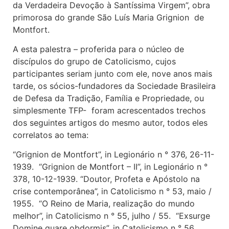
da Verdadeira Devoção à Santíssima Virgem”, obra
primorosa do grande São Luís Maria Grignion de
Montfort.
A esta palestra – proferida para o núcleo de
discípulos do grupo de Catolicismo, cujos
participantes seriam junto com ele, nove anos mais
tarde, os sócios-fundadores da Sociedade Brasileira
de Defesa da Tradição, Família e Propriedade, ou
simplesmente TFP- foram acrescentados trechos
dos seguintes artigos do mesmo autor, todos eles
correlatos ao tema:
“Grignion de Montfort”, in Legionário n ° 376, 26-11-
1939. “Grignion de Montfort – II”, in Legionário n °
378, 10-12-1939. “Doutor, Profeta e Apóstolo na
crise contemporânea”, in Catolicismo n ° 53, maio /
1955. “O Reino de Maria, realização do mundo
melhor”, in Catolicismo n ° 55, julho / 55. “Exsurge
Domine quare obdormis”, in Catolicismo n ° 56,