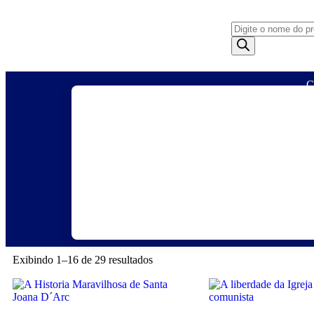
C
Agendas
Anjos
Artigos
Artig
Monarquicos
Religio
Exibindo 1–16 de 29 resultados