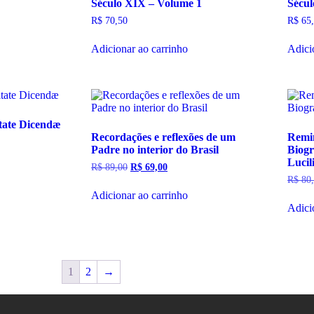
Século XIX – Volume 1
Sécul
R$
70,50
R$
65,
Adicionar ao carrinho
Adici
tate Dicendæ
Recordações e reflexões de um
Remin
Padre no interior do Brasil
Biogr
Lucil
R$
89,00
R$
69,00
R$
80,
Adicionar ao carrinho
Adici
1
2
→