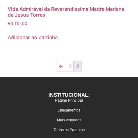
Vida Admirável da Reverendíssima Madre Mariana
de Jesus Torres
R$
115,00
Adicionar ao carrinho
←
1
2
INSTITUCIONAL:
Página Principal
Lançamentos
Mais vendidos
Todos os Produtos