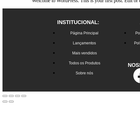
Welcome to WordPress. This is your first post. Edit or de
INSTITUCIONAL:
Página Principal
Po
Lançamentos
Pol
Mais vendidos
Todos os Produtos
NOS
Sobre nós