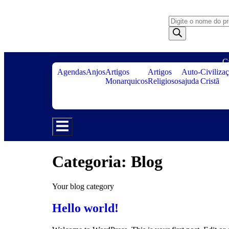
C
Agendas
Anjos
Artigos
Artigos
Auto-
Civiliza
Monarquicos
Religiosos
ajuda
Cristã
Menu de alternância de hambúrguer
Categoria:
Blog
Your blog category
Hello world!