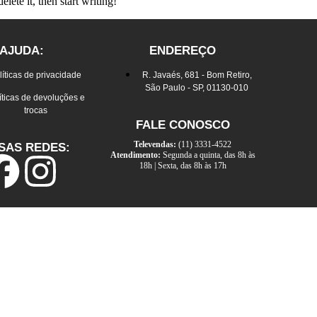
lete it, then start writing!
AJUDA:
ENDEREÇO
líticas de privacidade
R. Javaés, 681 - Bom Retiro,
São Paulo - SP, 01130-010
íticas de devoluções e
trocas
FALE CONOSCO
Televendas:
(11) 3331-4522
SAS REDES:
Atendimento:
Segunda a quinta, das 8h às
18h | Sexta, das 8h às 17h