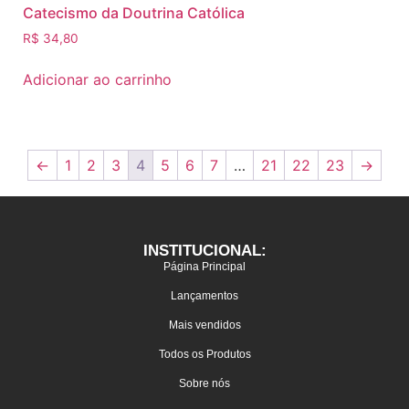
Catecismo da Doutrina Católica
R$
34,80
Adicionar ao carrinho
←
1
2
3
4
5
6
7
…
21
22
23
→
INSTITUCIONAL:
Página Principal
Lançamentos
Mais vendidos
Todos os Produtos
Sobre nós