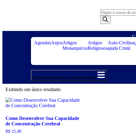
C
Agendas
Anjos
Artigos
Artigos
Auto-
Civiliza
Monarquicos
Religiosos
ajuda
Cristã
Menu de alternância de hambúrguer
Exibindo um único resultado
Como Desenvolver Sua Capacidade
de Concentração Cerebral
R$
25,40