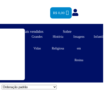
R$
0,00
es
Mais vendidos
Sobre
s
Estampas
Grandes
História
Imagens
Infantil
s
e Postais
Vidas
Religiosa
em
Resina