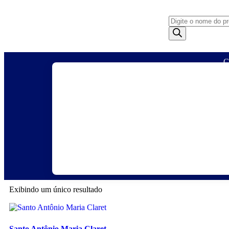
C
Agendas
Anjos
Artigos
Artig
Monarquicos
Religio
Exibindo um único resultado
Santo Antônio Maria Claret