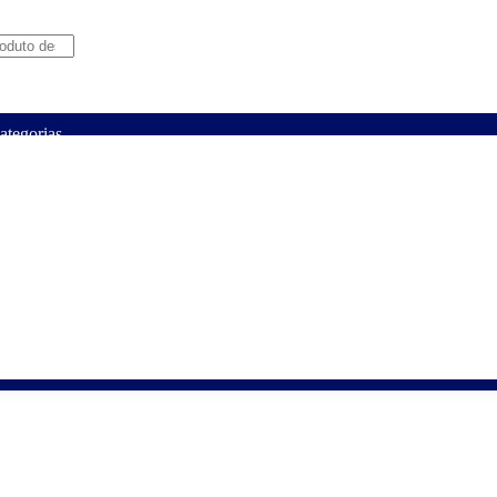
ategorias
Página Principal
Lançamentos
Promoçõ
os
Auto-
Civilização
Cultor
Cultura
Devoçõe
sos
ajuda
Cristã
de
Humana
Católica
Livros