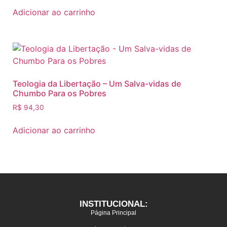
Adicionar ao carrinho
Teologia da Libertação – Um Salva-vidas de
Chumbo Para os Pobres
R$
94,30
Adicionar ao carrinho
INSTITUCIONAL:
Página Principal