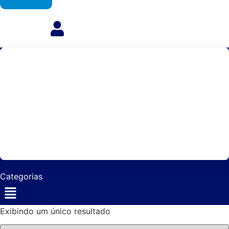
Agendas
Anjos
Artigos
Artigos
Au
Monarquicos
Religiosos
aj
Categorias
Menu
Exibindo um único resultado