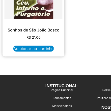
Sonhos de São João Bosco
R$
21,00
Adicionar ao carrinho
INSTITUCIONAL:
Página Principal
Políti
Lançamentos
Políticas 
Mais vendidos
NOS