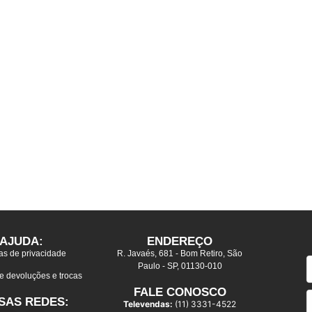
AJUDA:
ENDEREÇO
cas de privacidade
R. Javaés, 681 - Bom Retiro, São
Paulo - SP, 01130-010
de devoluções e trocas
FALE CONOSCO
SAS REDES:
Televendas:
(11) 3331-4522