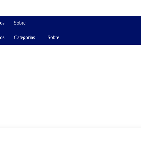
os
Sobre
os
Categorias
Sobre
Civilização
Cultor
Cultura
Devoções
Estampa