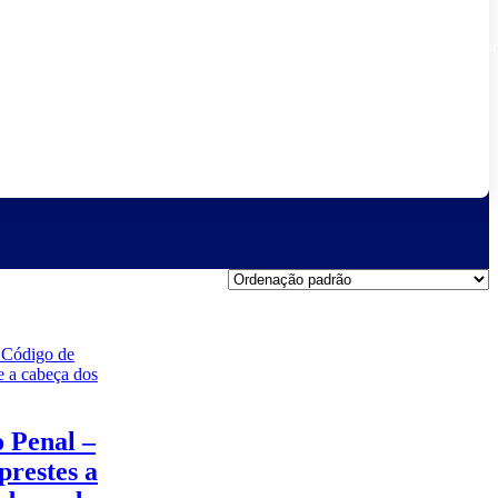
Vidas
Religiosa
em
Promocion
Resina
o Penal –
prestes a