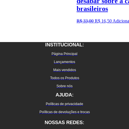
desabar sobre a c
brasileiros
O
O
R$
33,00
R$
16,50
Adiciona
preço
preço
original
atual
era:
é:
R$ 33,00.
R$ 16,50
INSTITUCIONAL:
Página Principal
Lançamentos
Mais vendidos
Todos os Produtos
Sobre nós
AJUDA:
Políticas de privacidade
Políticas de devoluções e trocas
NOSSAS REDES: