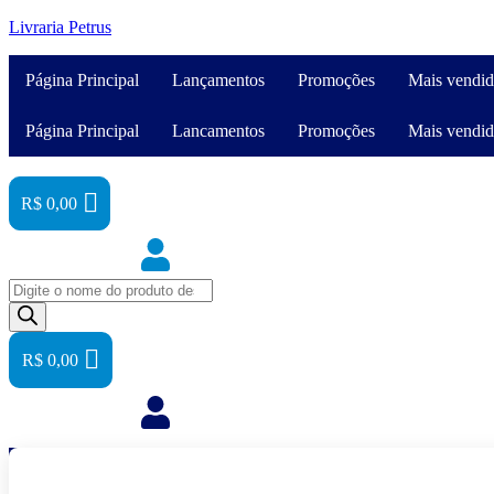
Livraria Petrus
Página Principal
Lançamentos
Promoções
Mais vendid
Página Principal
Lancamentos
Promoções
Mais vendid
R$
0,00
Pesquisar
produtos
R$
0,00
Agendas
Anjos
Artigos
Artigos
Auto-