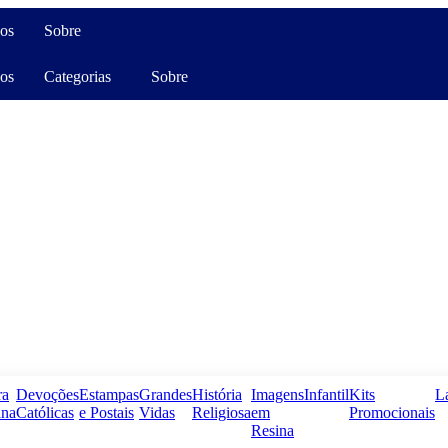
os
Sobre
os
Categorias
Sobre
ra
Devoções
Estampas
Grandes
História
Imagens
Infantil
Kits
L
na
Católicas
e Postais
Vidas
Religiosa
em
Promocionais
Resina