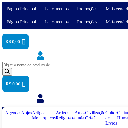
Página Principal
Lançamentos
Promoções
Mais vendid
Página Principal
Lancamentos
Promoções
Mais vendid
R$
0,00
Pesquisar
produtos
R$
0,00
Agendas
Anjos
Artigos
Artigos
Auto-
Civilização
Cultor
Cultu
Monarquicos
Religiosos
ajuda
Cristã
de
Huma
Livros