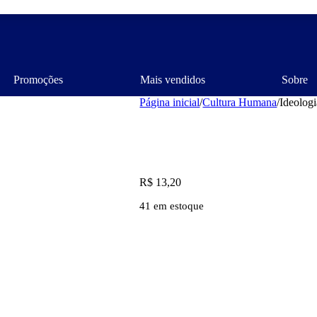
Promoções
Mais vendidos
Sobre
Página inicial
/
Cultura Humana
/
Ideolog
R$
13,20
41 em estoque