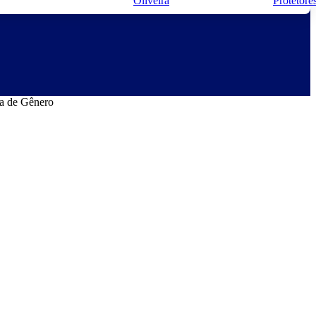
Oliveira
Protetore
ia de Gênero