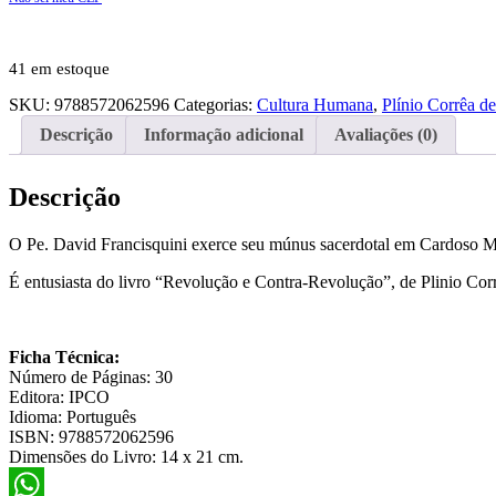
41 em estoque
SKU:
9788572062596
Categorias:
Cultura Humana
,
Plínio Corrêa de
Descrição
Informação adicional
Avaliações (0)
Descrição
O Pe. David Francisquini exerce seu múnus sacerdotal em Cardoso Mo
É entusiasta do livro “Revolução e Contra-Revolução”, de Plinio Corr
Ficha Técnica:
Número de Páginas: 30
Editora: IPCO
Idioma: Português
ISBN: 9788572062596
Dimensões do Livro: 14 x 21 cm.