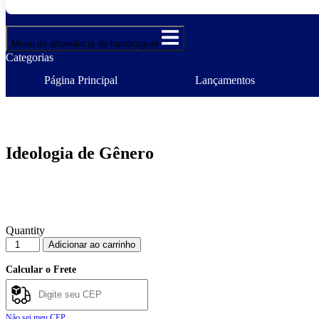
Menu de alternância de hambúrguer
Categorias
Página Principal
Lançamentos
Ideologia de Gênero
Quantity
Ideologia
Adicionar ao carrinho
de
Gênero
Calcular o Frete
quantidade
Não sei meu CEP