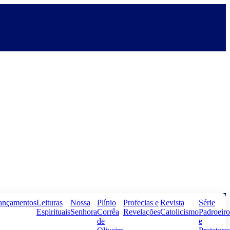
ançamentos
Leituras
Nossa
Plínio
Profecias e
Revista
Série
Espirituais
Senhora
Corrêa
Revelações
Catolicismo
Padroeiro
de
e