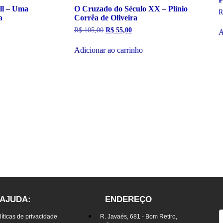
 ll – Uma
O Cruzado do Século XX – Plínio
R
a
Corrêa de Oliveira
R$
105,00
R$
55,00
A
Adicionar ao carrinho
AJUDA:
ENDEREÇO
líticas de privacidade
R. Javaés, 681 - Bom Retiro,