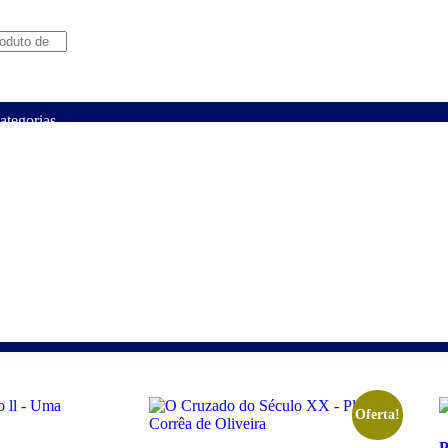
ategorias
Página Principal
Lançamentos
Promoçõ
os
Auto-
Civilização
Cultor
Cultura
Devoçõe
sos
ajuda
Cristã
de
Humana
Católica
Livros
Oferta!
P