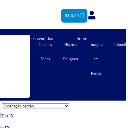
R$
0,00
es
Mais vendidos
Sobre
s
Estampas
Grandes
História
Imagens
Infantil
s
e Postais
Vidas
Religiosa
em
Resina
io IX