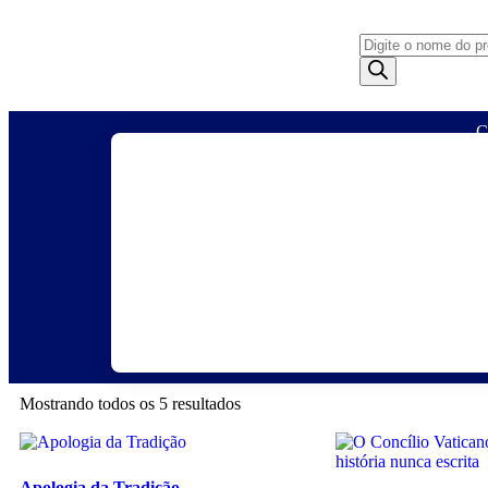
C
Agendas
Anjos
Artigos
Artig
Monarquicos
Religio
Mostrando todos os 5 resultados
Apologia da Tradição