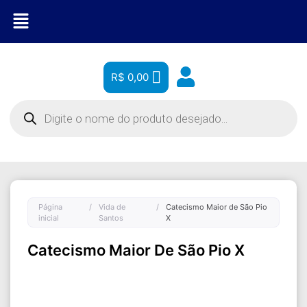
R$
0,00
Página
/
Vida de
/
Catecismo Maior de São Pio
inicial
Santos
X
Catecismo Maior De São Pio X