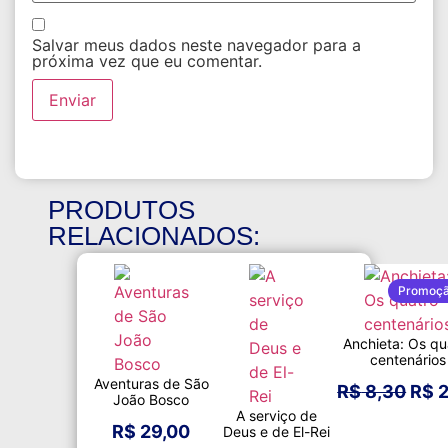
Salvar meus dados neste navegador para a
próxima vez que eu comentar.
PRODUTOS
RELACIONADOS:
Promoç
Anchieta: Os qu
centenários
Aventuras de São
R$
8,30
R$
2
João Bosco
A serviço de
R$
29,00
Deus e de El-Rei