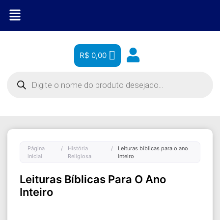
R$
0,00
Página
/
História
/
Leituras bíblicas para o ano
inicial
Religiosa
inteiro
Leituras Bíblicas Para O Ano
Inteiro