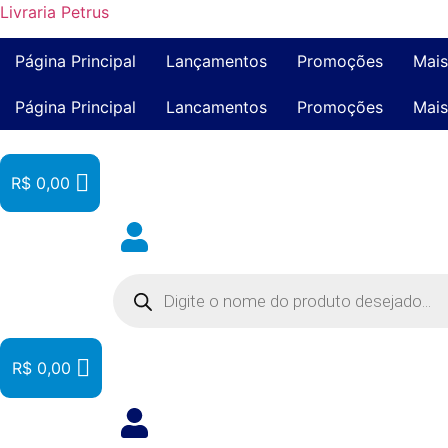
Livraria Petrus
Página Principal
Lançamentos
Promoções
Mais
Página Principal
Lancamentos
Promoções
Mais
R$
0,00
Pesquisar
produtos
R$
0,00