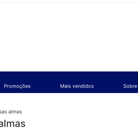
to-
Civilização
Cultor
Cultura
Devoções
uda
Cristã
de
Humana
Católicas
Livros
Promoções
Mais vendidos
Sobre
sas almas
 almas