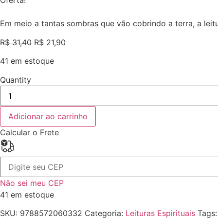
Oferta!
Em meio a tantas sombras que vão cobrindo a terra, a leitu
O
O
R$
31,40
R$
21,90
preço
preço
41 em estoque
original
atual
era:
é:
Quantity
R$ 31,40.
R$ 21,90.
O
Céu:
Esperança
de
Adicionar ao carrinho
nossas
almas
Calcular o Frete
quantidade
Não sei meu CEP
41 em estoque
SKU:
9788572060332
Categoria:
Leituras Espirituais
Tags