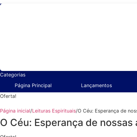
Agendas
Anjos
Artigos
Artigos
Au
Monarquicos
Religiosos
aj
Categorias
Página Principal
Lançamentos
Oferta!
Página inicial
/
Leituras Espirituais
/
O Céu: Esperança de nos
O Céu: Esperança de nossas