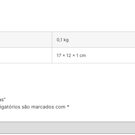
0,1 kg
17 × 12 × 1 cm
as”
igatórios são marcados com
*