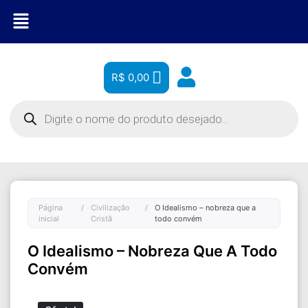
R$
0,00
Página
/
Civilização
/
O Idealismo – nobreza que a
inicial
Cristã
todo convém
O Idealismo – Nobreza Que A Todo
Convém