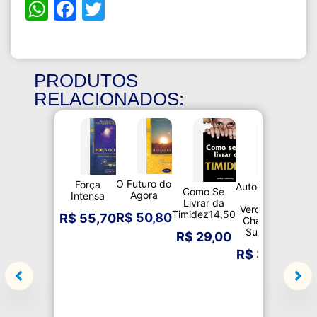
WhatsApp
Facebook
Twitter
PRODUTOS
RELACIONADOS:
O Futuro do
Força
Autocontrole
Como Se
Agora
Intensa
- A
Livrar da
Des
Verdadeira
Timidez14,50
R$
50,80
R$
55,70
Chave do
Cap
Sucesso
R$
29,00
Conc
R$
34,00
Ce
R$