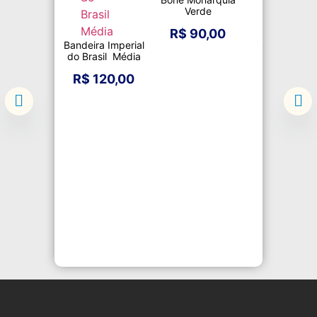
Verde
Escapulário
R$
90,00
Senhora do 
Bandeira Imperial
do Brasil Média
R$
13,
R$
120,00