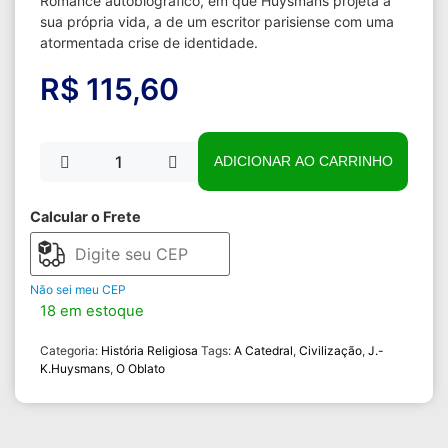
Romance autobiográfico, em que Huysmans projeta a
sua própria vida, a de um escritor parisiense com uma
atormentada crise de identidade.
R$
115,60
ADICIONAR AO CARRINHO
Calcular o Frete
Não sei meu CEP
18 em estoque
Categoria:
História Religiosa
Tags:
A Catedral
,
Civilização
,
J.-
K.Huysmans
,
O Oblato