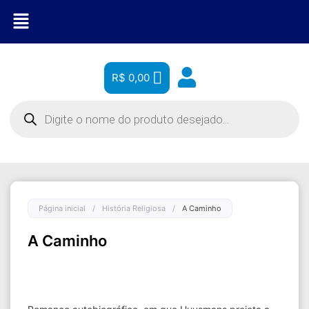
R$
0,00
Página inicial
/
História Religiosa
/
A Caminho
A Caminho