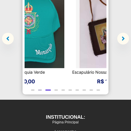
de
Escapulário Nossa Senhora do Carmo
Te
R$
13,00
INSTITUCIONAL:
Página Principal