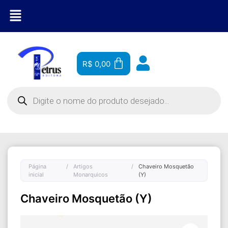
R$
0,00
Página
/
Artigos
/
Chaveiro Mosquetão
inicial
Monarquicos
(Y)
Chaveiro Mosquetão (Y)