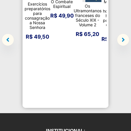
O Combate
Moisés: O
Exercícios
Os
Espiritual
maior
Ca
preparatórios
Ultramontanos
homem da
A
para
R$
49,90
franceses do
história,
Ma
consagração
Século XIX -
pois Jesus
a Nossa
R
Volume 2
Cristo é
Senhora
Deus
R$
65,20
R$
49,50
R$
23,90
INSTITUCIONAL: