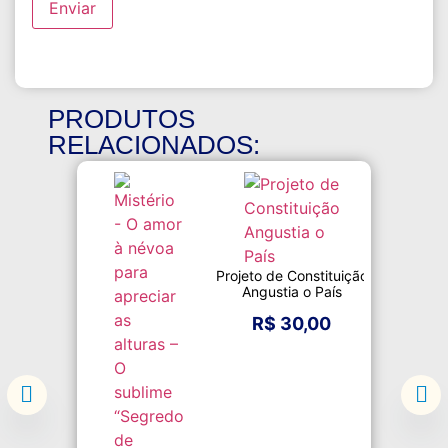
PRODUTOS
RELACIONADOS:
Projeto de Constituição
Angustia o País
Ambientes
e Civil
R$
30,00
R$
19