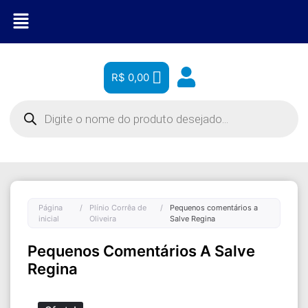
R$
0,00
Página
/
Plínio Corrêa de
/
Pequenos comentários a
inicial
Oliveira
Salve Regina
Pequenos Comentários A Salve
Regina