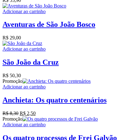
R$
55,90
Adicionar ao carrinho
Aventuras de São João Bosco
R$
29,00
Adicionar ao carrinho
São João da Cruz
R$
50,30
Promoção
Adicionar ao carrinho
Anchieta: Os quatro centenários
O
O
R$
8,30
R$
2,50
preço
preço
Promoção
original
atual
Adicionar ao carrinho
era:
é:
R$ 8,30.
R$ 2,50.
Os quatro processos de Frei Galvão