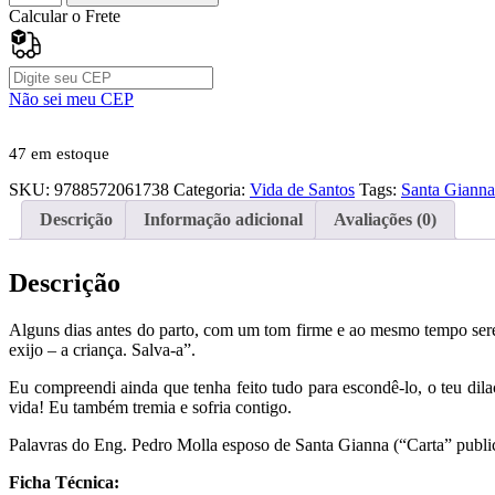
Gianna
Calcular o Frete
-
Médica,
Esposa
e
Não sei meu CEP
Mãe
quantidade
47 em estoque
SKU:
9788572061738
Categoria:
Vida de Santos
Tags:
Santa Gianna
Descrição
Informação adicional
Avaliações (0)
Descrição
Alguns dias antes do parto, com um tom firme e ao mesmo tempo sere
exijo – a criança. Salva-a”.
Eu compreendi ainda que tenha feito tudo para escondê-lo, o teu dila
vida! Eu também tremia e sofria contigo.
Palavras do Eng. Pedro Molla esposo de Santa Gianna (“Carta” public
Ficha Técnica: