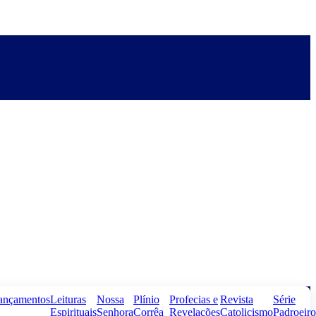
ançamentos
Leituras
Nossa
Plínio
Profecias e
Revista
Série
Espirituais
Senhora
Corrêa
Revelações
Catolicismo
Padroeiro