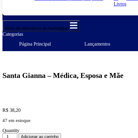
Livros
Menu de alternância de hambúrguer
Categorias
Página Principal
Lançamentos
Santa Gianna – Médica, Esposa e Mãe
R$
38,20
47 em estoque
Quantity
Santa
Adicionar ao carrinho