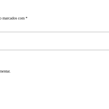
ão marcados com
*
mentar.