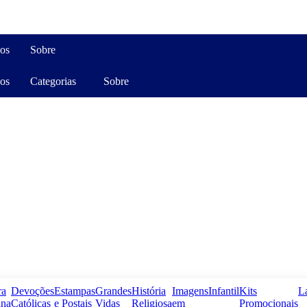
os
Sobre
os
Categorias
Sobre
ra
Devoções
Estampas
Grandes
História
Imagens
Infantil
Kits
L
na
Católicas
e Postais
Vidas
Religiosa
em
Promocionais