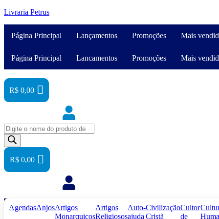
Livraria Petrus
Página Principal
Lançamentos
Promoções
Mais vendid
Página Principal
Lancamentos
Promoções
Mais vendid
R$
0,00
Pesquisar
produtos
R$
0,00
Agendas
Anjos
Artigos
Artigos
Auto-
Civilização
Cultor
Cultu
Monarquicos
Religiosos
ajuda
Cristã
de
Huma