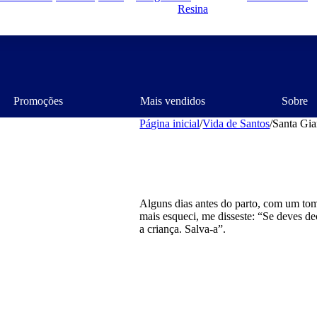
Resina
Promoções
Mais vendidos
Sobre
Página inicial
/
Vida de Santos
/
Santa Gi
Alguns dias antes do parto, com um t
mais esqueci, me disseste: “Se deves de
a criança. Salva-a”.