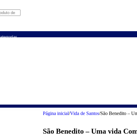
ategorias
Página Principal
Lançamentos
Promoçõ
os
Auto-
Civilização
Cultor
Cultura
Devoçõe
sos
ajuda
Cristã
de
Humana
Católica
Livros
Página inicial
/
Vida de Santos
/
São Benedito – U
São Benedito – Uma vida Co