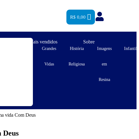
R$
0,00
es
Mais vendidos
Sobre
s
Estampas
Grandes
História
Imagens
Infantil
s
e Postais
Vidas
Religiosa
em
Resina
ma vida Com Deus
m Deus