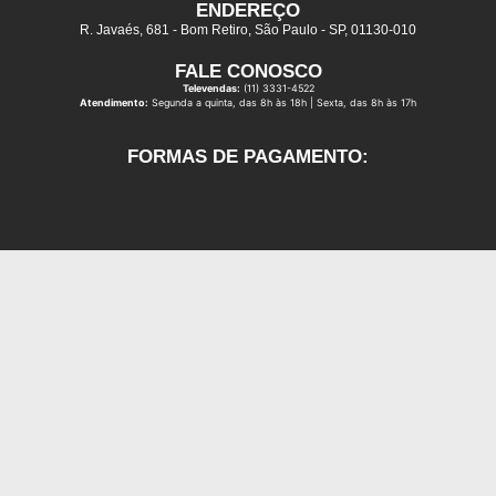
ENDEREÇO
R. Javaés, 681 - Bom Retiro, São Paulo - SP, 01130-010
FALE CONOSCO
Televendas:
(11) 3331-4522
Atendimento:
Segunda a quinta, das 8h às 18h | Sexta, das 8h às 17h
FORMAS DE PAGAMENTO: