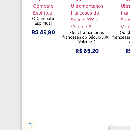
O Combate
Espiritual
R$
49,90
Os Ultramontanos
Os U
franceses do Século XIX -
francese
Volume 2
R$
65,20
R