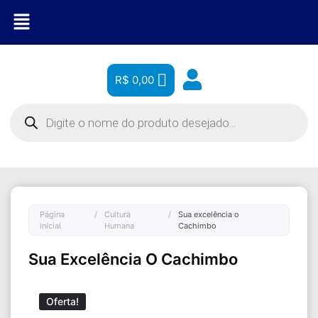
R$
0,00
Página
/
Cultura
/
Sua excelência o
inicial
Humana
Cachimbo
Sua Excelência O Cachimbo
Oferta!