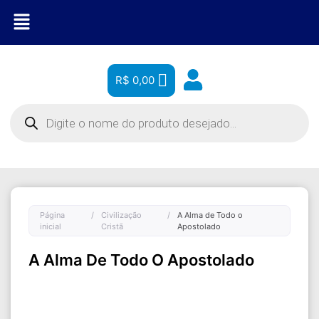
R$
0,00
Página
/
Civilização
/
A Alma de Todo o
inicial
Cristã
Apostolado
A Alma De Todo O Apostolado