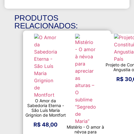
PRODUTOS
RELACIONADOS:
Projeto de Con
Angustia o
R$
30,
O Amor da
Sabedoria Eterna -
São Luís Maria
Grignion de Montfort
R$
48,00
Mistério - O amor à
névoa para